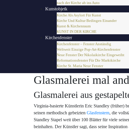
nach der Kirche ab ins Auto
Kunstobjetk
Kirche Als Asylort Für Kunst
Kirche Und Kultur Bedingen Einander
Kunst & Kirchenraum
KUNST IN DER KIRCHE
Kirchenfenster
Kirchenfenster – Fenster Anständig
Weltweit Einzige Pop-Art-Kirchenfenster
Neue Fenster Der Nikolaikirche Eingeweiht
Reformationsfenster Für Die Marktkirche
Kirche St. Maria Neue Fenster
Glasmalerei mal and
Glasmalerei aus gestapel
Virginia-basierte Künstlerin Eric Standley (früher) 
seinen methodisch gebeizten
Glasfenstern
, die voll
Standley Stapel weit über 100 Blätter für viele se
beinhalten. Der Künstler sagt, dass seine Inspiratio