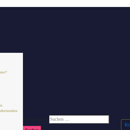
e-Menü für Mobilgeräte
ster?
in.
arbeitenden
Suchen nach:
Ko