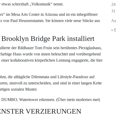
r etwas scherzhaft „Volksmusik“ nennt.
24
31
ors“ im Mesa Arts Center in Arizona und ist ein inbegriffener
von Paul Heussenstamm. Sie können viele neue Stücke aus
Au
« 
rooklyn Bridge Park installiert
llierte der Bildhauer Tom Fruin sein berühmtes Plexiglashaus,
farbige Haus wurde von innen beleuchtet und vorübergehend
iner kollaborativen körperlichen Leistung engagierte, die hier
nt, die alltägliche Dilemmata und Lifestyle-Paradoxe auf
loren, sinnvoll zu unterscheiden, und sind in einer langen Kette
tigen sozialen Muster.
 in DUMBO, Watertower erkennen. (Über mein modernes met)
ENSTER VERZIERUNGEN