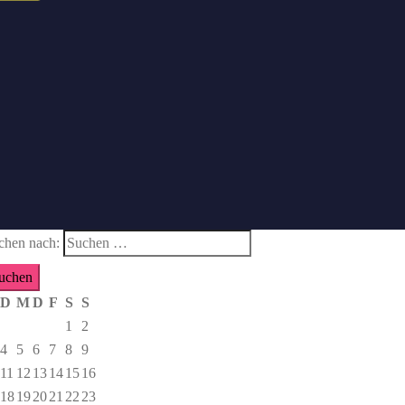
chen nach:
D
M
D
F
S
S
1
2
4
5
6
7
8
9
11
12
13
14
15
16
18
19
20
21
22
23