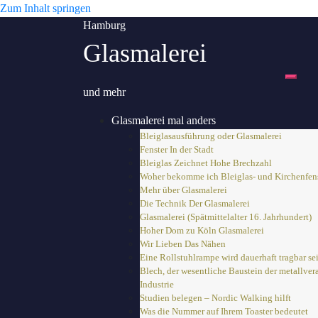
Zum Inhalt springen
Hamburg
Glasmalerei
Toggl
und mehr
Glasmalerei mal anders
Bleiglasausführung oder Glasmalerei
Fenster In der Stadt
Bleiglas Zeichnet Hohe Brechzahl
Woher bekomme ich Bleiglas- und Kirchenfen
Mehr über Glasmalerei
Die Technik Der Glasmalerei
Glasmalerei (Spätmittelalter 16. Jahrhundert)
Hoher Dom zu Köln Glasmalerei
Wir Lieben Das Nähen
Eine Rollstuhlrampe wird dauerhaft tragbar se
Blech, der wesentliche Baustein der metallver
Industrie
Studien belegen – Nordic Walking hilft
Was die Nummer auf Ihrem Toaster bedeutet