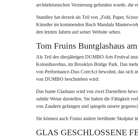
architektonischen Verzierung gefunden wurde, die e
Standley hat derzeit als Teil von „Fold, Paper, Sciss
Künstler im kommenden Buch Mandala Masterworks 
den letzten Jahren auf seiner Website sehen.
Tom Fruins Buntglashaus am B
Als Teil des diesjährigen DUMBO Arts Festival insta
Kolonihavehus, im Brooklyn Bridge Park. Das mehr
von Performance-Duo CoreAct bewohnt, das sich in e
von DUMBO beschrieben wird:
Das bunte Glashaus wird von zwei Darstellern bewoh
subtile Weise darstellen. Sie haben die Fähigkeit ver
von Zaudern gefangen und spiegeln unsere gegenwär
Sie können auch Fruins andere berühmte Skulptur
GLAS GESCHLOSSENE F