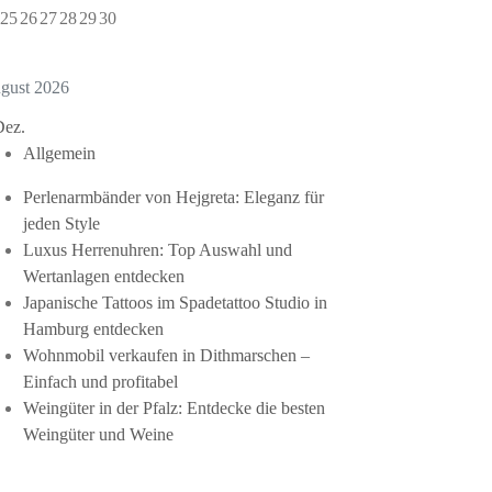
25
26
27
28
29
30
gust 2026
Dez.
Allgemein
Perlenarmbänder von Hejgreta: Eleganz für
jeden Style
Luxus Herrenuhren: Top Auswahl und
Wertanlagen entdecken
Japanische Tattoos im Spadetattoo Studio in
Hamburg entdecken
Wohnmobil verkaufen in Dithmarschen –
Einfach und profitabel
Weingüter in der Pfalz: Entdecke die besten
Weingüter und Weine