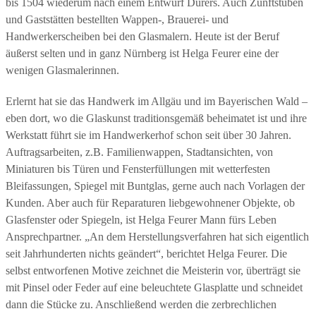
bis 1504 wiederum nach einem Entwurf Dürers. Auch Zunftstuben
und Gaststätten bestellten Wappen-, Brauerei- und
Handwerkerscheiben bei den Glasmalern. Heute ist der Beruf
äußerst selten und in ganz Nürnberg ist Helga Feurer eine der
wenigen Glasmalerinnen.
Erlernt hat sie das Handwerk im Allgäu und im Bayerischen Wald –
eben dort, wo die Glaskunst traditionsgemäß beheimatet ist und ihre
Werkstatt führt sie im Handwerkerhof schon seit über 30 Jahren.
Auftragsarbeiten, z.B. Familienwappen, Stadtansichten, von
Miniaturen bis Türen und Fensterfüllungen mit wetterfesten
Bleifassungen, Spiegel mit Buntglas, gerne auch nach Vorlagen der
Kunden. Aber auch für Reparaturen liebgewohnener Objekte, ob
Glasfenster oder Spiegeln, ist Helga Feurer Mann fürs Leben
Ansprechpartner. „An dem Herstellungsverfahren hat sich eigentlich
seit Jahrhunderten nichts geändert“, berichtet Helga Feurer. Die
selbst entworfenen Motive zeichnet die Meisterin vor, überträgt sie
mit Pinsel oder Feder auf eine beleuchtete Glasplatte und schneidet
dann die Stücke zu. Anschließend werden die zerbrechlichen