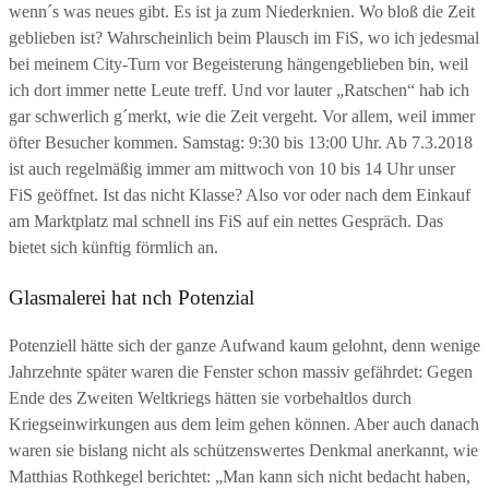
wenn´s was neues gibt. Es ist ja zum Niederknien. Wo bloß die Zeit
geblieben ist? Wahrscheinlich beim Plausch im FiS, wo ich jedesmal
bei meinem City-Turn vor Begeisterung hängengeblieben bin, weil
ich dort immer nette Leute treff. Und vor lauter „Ratschen“ hab ich
gar schwerlich g´merkt, wie die Zeit vergeht. Vor allem, weil immer
öfter Besucher kommen. Samstag: 9:30 bis 13:00 Uhr. Ab 7.3.2018
ist auch regelmäßig immer am mittwoch von 10 bis 14 Uhr unser
FiS geöffnet. Ist das nicht Klasse? Also vor oder nach dem Einkauf
am Marktplatz mal schnell ins FiS auf ein nettes Gespräch. Das
bietet sich künftig förmlich an.
Glasmalerei hat nch Potenzial
Potenziell hätte sich der ganze Aufwand kaum gelohnt, denn wenige
Jahrzehnte später waren die Fenster schon massiv gefährdet: Gegen
Ende des Zweiten Weltkriegs hätten sie vorbehaltlos durch
Kriegseinwirkungen aus dem leim gehen können. Aber auch danach
waren sie bislang nicht als schützenswertes Denkmal anerkannt, wie
Matthias Rothkegel berichtet: „Man kann sich nicht bedacht haben,