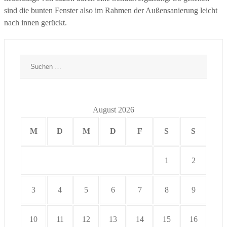
sind die bunten Fenster also im Rahmen der Außensanierung leicht
nach innen gerückt.
Suchen
nach:
August 2026
M
D
M
D
F
S
S
1
2
3
4
5
6
7
8
9
10
11
12
13
14
15
16