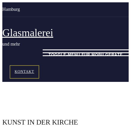
Zum
Hamburg
Inhalt
springen
Glasmalerei
und mehr
TOGGLE-MENÜ FÜR MOBILGERÄTE
KONTAKT
KUNST IN DER KIRCHE