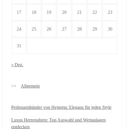
17
18
19
20
21
22
23
24
25
26
27
28
29
30
31
« Dez.
Allgemein
Perlenarmbänder von Hejgreta: Eleganz für jeden Style
Luxus Herrenuhren: Top Auswahl und Wertanlagen
entdecken