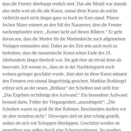
dass die Fenster überhaupt restlich sind. Das alte Metall war damals
also mehr wert als die alte Kunst, zumal diese Kunst als solche
vielleicht auch nicht länger ganz so hoch im Kurs stand. Pfarrer
Jochen Maier erinnert an den Stil der Nazarener, dem die Fenster
nachempfunden seien: „Keiner lacht auf diesen Bildern.“ Er geht
davon aus, dass die Motive für die Martinskirche nach allgemeinen
Vorlagen entstanden sind. Dabei an der Zeit sein auch noch zu
bedenken, dass die nazarenische Kunst schon Ende des 19.
Jahrhunderts längst überholt war. Sie galt eher als trivial denn als
innovativ. Ich wusste es., dass sie in der Nachkriegszeit noch
weitaus geringer geschätzt wurde. Jetzt aber ist diese Kunst mitsamt
den Fenstern erst einmal längerfristig gesichert. Matthias Rothkegel
erfreut sich an der neuen „Brillanz“ der Scheiben und stellt fest:
„Das Ergebnis rechtfertigt den Aufwand.“ Ein besonderer Aufwand
bestand darin, Fehler der Vergangenheit „auszubügeln“: „Die
Scheiben waren zu groß für ihre Rahmen. Beschneiden durften wir
sie aber trotzdem nicht.“ Deswegen sind sie jetzt schräg gestellt,
sodass sie sich wie Schuppen überlappen. Geschützt werden sie
neuerdings von außen durch eine Schutzverglasung. So gesehen