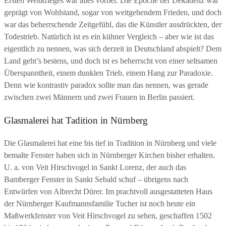
Ersten Weltkrieges war alles vorbei. Die Epoche der Dekadenz war
geprägt von Wohlstand, sogar von weitgehendem Frieden, und doch
war das beherrschende Zeitgefühl, das die Künstler ausdrückten, der
Todestrieb. Natürlich ist es ein kühner Vergleich – aber wie ist das
eigentlich zu nennen, was sich derzeit in Deutschland abspielt? Dem
Land geht’s bestens, und doch ist es beherrscht von einer seltsamen
Überspanntheit, einem dunklen Trieb, einem Hang zur Paradoxie.
Denn wie kontrastiv paradox sollte man das nennen, was gerade
zwischen zwei Männern und zwei Frauen in Berlin passiert.
Glasmalerei hat Tadition in Nürnberg
Die Glasmalerei hat eine bis tief in Tradition in Nürnberg und viele
bemalte Fenster haben sich in Nürnberger Kirchen bisher erhalten.
U. a. von Veit Hirschvogel in Sankt Lorenz, der auch das
Bamberger Fenster in Sankt Sebald schuf – übrigens nach
Entwürfen von Albrecht Dürer. Im prachtvoll ausgestatteten Haus
der Nürnberger Kaufmannsfamilie Tucher ist noch heute ein
Maßwerkfenster von Veit Hirschvogel zu sehen, geschaffen 1502