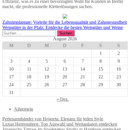
Effizienz, was es zu einer bevorzugten Wahl für Kunden in Berlin
macht, die professionelle Kletterlösungen suchen.
Beitragsnavigation
Zahnimplantate: Vorteile für die Lebensqualität und Zahngesundheit
Weingüter in der Pfalz: Entdecke die besten Weingüter und Weine
Suchen
nach:
August 2026
M
D
M
D
F
S
S
1
2
3
4
5
6
7
8
9
10
11
12
13
14
15
16
17
18
19
20
21
22
23
24
25
26
27
28
29
30
31
« Dez.
Allgemein
Perlenarmbänder von Hejgreta: Eleganz für jeden Style
Luxus Herrenuhren: Top Auswahl und Wertanlagen entdecken
Japanische Tattoos im Spadetattoo Studio in Hamburg entdecken