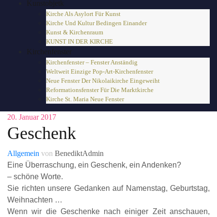
Kunstobjetk
Kirche Als Asylort Für Kunst
Kirche Und Kultur Bedingen Einander
Kunst & Kirchenraum
KUNST IN DER KIRCHE
Kirchenfenster
Kirchenfenster – Fenster Anständig
Weltweit Einzige Pop-Art-Kirchenfenster
Neue Fenster Der Nikolaikirche Eingeweiht
Reformationsfenster Für Die Marktkirche
Kirche St. Maria Neue Fenster
20. Januar 2017
Geschenk
Allgemein
von
BenediktAdmin
Eine Überraschung, ein Geschenk, ein Andenken?
– schöne Worte.
Sie richten unsere Gedanken auf Namenstag, Geburtstag,
Weihnachten …
Wenn wir die Geschenke nach einiger Zeit anschauen,